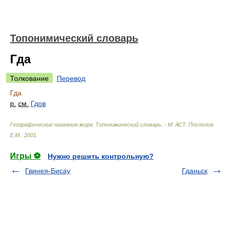
Топонимический словарь
Гда
Толкование
Перевод
Гда
р.
см.
Гдов
Географические названия мира: Топонимический словарь. - М: АСТ
.
Поспелов
Е.М.
.
2001
.
Игры ⚽
Нужно решить контрольную?
Гвинея-Бисау
Гданьск