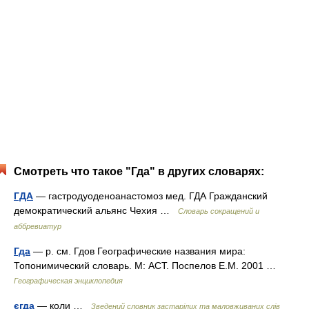
Смотреть что такое "Гда" в других словарях:
ГДА
— гастродуоденоанастомоз мед. ГДА Гражданский
демократический альянс Чехия …
Словарь сокращений и
аббревиатур
Гда
— р. см. Гдов Географические названия мира:
Топонимический словарь. М: АСТ. Поспелов Е.М. 2001 …
Географическая энциклопедия
єгда
— коли …
Зведений словник застарілих та маловживаних слів