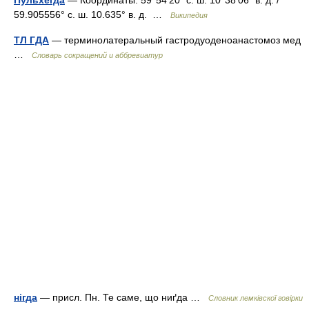
Пульхёгда
— Координаты: 59°54′20″ с. ш. 10°38′06″ в. д. /
59.905556° с. ш. 10.635° в. д. …
Википедия
ТЛ ГДА
— терминолатеральный гастродуоденоанастомоз мед
…
Словарь сокращений и аббревиатур
нігда
— присл. Пн. Те саме, що ниґда …
Словник лемківскої говірки