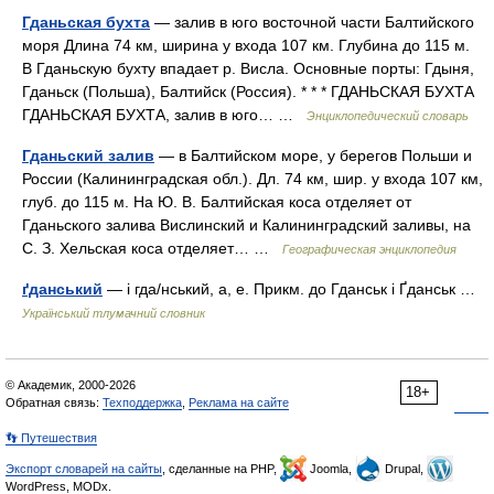
Гданьская бухта
— залив в юго восточной части Балтийского
моря Длина 74 км, ширина у входа 107 км. Глубина до 115 м.
В Гданьскую бухту впадает р. Висла. Основные порты: Гдыня,
Гданьск (Польша), Балтийск (Россия). * * * ГДАНЬСКАЯ БУХТА
ГДАНЬСКАЯ БУХТА, залив в юго… …
Энциклопедический словарь
Гданьский залив
— в Балтийском море, у берегов Польши и
России (Калининградская обл.). Дл. 74 км, шир. у входа 107 км,
глуб. до 115 м. На Ю. В. Балтийская коса отделяет от
Гданьского залива Вислинский и Калининградский заливы, на
С. З. Хельская коса отделяет… …
Географическая энциклопедия
ґданський
— і гда/нський, а, е. Прикм. до Гданськ і Ґданськ …
Український тлумачний словник
© Академик, 2000-2026
18+
Обратная связь:
Техподдержка
,
Реклама на сайте
👣 Путешествия
Экспорт словарей на сайты
, сделанные на PHP,
Joomla,
Drupal,
WordPress, MODx.